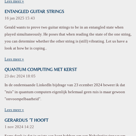
Lees meer »
ENTANGLED GUITAR STRINGS
16 jan 2025
15:43
Gerald wants to prove two guitar strings to be in an entangled state when
played simultaneously. He poses that when reading the state of the one string,
you can determine whether the other string is (still) vibrating. Let us have a
look at how he is coping..
Lees meer »
QUANTUM COMPUTING MET KERST
23 dec 2024
18:05
In de onderstaande LinkedIn bijdrage van 23 ecember 2024 beweer ik dat
"ruis" in quantum computers eigenlijk helemaal geen ruis is maar gewoon
"onvoorspelbaarheid".
Lees meer »
GERARDUS ´T HOOFT
1 nov 2024
14:22
Soms denk je dat je er iets aan kunt hebben om een Nobelprijswinnaar om