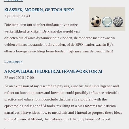
KLASSIEK, MODERN, OF TOCH BPO?
7 jul 2026
21:41
Drie manieren om naar het fundament van onze
werkelijkheid te kijken. De klassieke wereld van
objecten die elkaars dynamiek beïnvloeden, de moderne manier waarin
velden elkaars toestanden beïnvloeden, of de BPO manier, waarin Bp's
elkaars bewegingsrichting beïnvloeden. Kijk mee naar de verschillen!
Lees meer »
A KNOWLEDGE THEORETICAL FRAMEWORK FOR AI
22 mei 2026
17:00
As an extension of my research in physics, i use Artificial Intelligence and
reflect on how it operates and how that could possibly influence scientific
practice and education. I conclude that there is a problem with the
epistemological rigor of AI tools, resulting in a bias towards mainstream
narratives. I have ideas how to mend this and i intend to propose these ideas
to the AI team of Mistral, the makers of Le Chat, my favorite AI -tool.