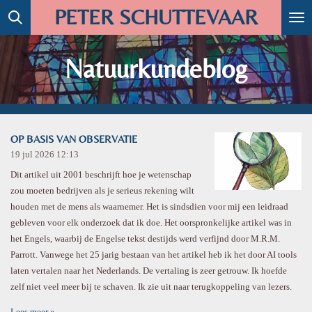
PETER SCHUTTEVAAR
Ga
direct
naar
Natuurkundeblog
de
hoofdinhoud
OP BASIS VAN OBSERVATIE
19 jul 2026
12:13
Dit artikel uit 2001 beschrijft hoe je wetenschap
zou moeten bedrijven als je serieus rekening wilt
houden met de mens als waarnemer. Het is sindsdien voor mij een leidraad
gebleven voor elk onderzoek dat ik doe. Het oorspronkelijke artikel was in
het Engels, waarbij de Engelse tekst destijds werd verfijnd door M.R.M.
Parrott. Vanwege het 25 jarig bestaan van het artikel heb ik het door AI tools
laten vertalen naar het Nederlands. De vertaling is zeer getrouw. Ik hoefde
zelf niet veel meer bij te schaven. Ik zie uit naar terugkoppeling van lezers.
Lees meer »