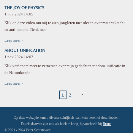
THE JOY OF PHYSICS
1 nov 2024
14:05
Klik op deze video om mij te zien jongleren met ideeën over zwaartekracht
en anti-materie. Denk mee!
Lees meer »
ABOUT UNIFICATION
1 nov 2024
14:02
Klik verder om meer te vernemen over mijn gedachten rondom unificatie in
de Natuurkunde
Lees meer »
1
2
Op deze webzijde kunt u diverse schrijfsels van Peter lezen of downloaden.
Enkele daarvan zijn ook als boek te koop, bijvoorbeeld bij
Bruna
:
© 2021 - 2024 Peter Schuttevaar