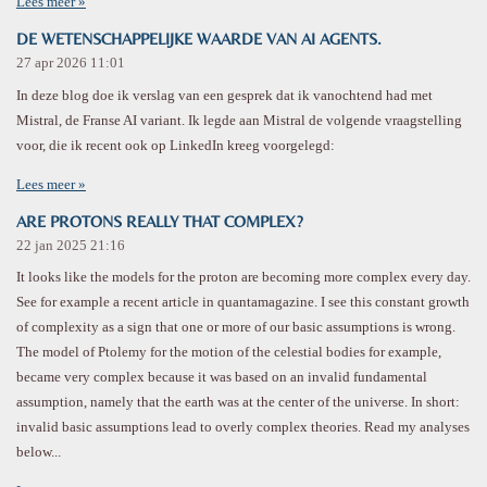
Lees meer »
DE WETENSCHAPPELIJKE WAARDE VAN AI AGENTS.
27 apr 2026
11:01
In deze blog doe ik verslag van een gesprek dat ik vanochtend had met
Mistral, de Franse AI variant. Ik legde aan Mistral de volgende vraagstelling
voor, die ik recent ook op LinkedIn kreeg voorgelegd:
Lees meer »
ARE PROTONS REALLY THAT COMPLEX?
22 jan 2025
21:16
It looks like the models for the proton are becoming more complex every day.
See for example a recent article in quantamagazine. I see this constant growth
of complexity as a sign that one or more of our basic assumptions is wrong.
The model of Ptolemy for the motion of the celestial bodies for example,
became very complex because it was based on an invalid fundamental
assumption, namely that the earth was at the center of the universe. In short:
invalid basic assumptions lead to overly complex theories. Read my analyses
below...