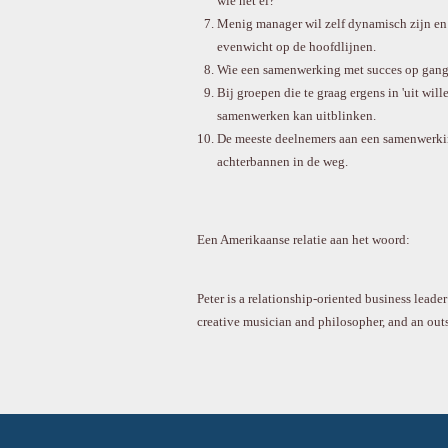
wie het ei?
Menig manager wil zelf dynamisch zijn en 
evenwicht op de hoofdlijnen.
Wie een samenwerking met succes op gang b
Bij groepen die te graag ergens in 'uit wil
samenwerken kan uitblinken.
De meeste deelnemers aan een samenwerkin
achterbannen in de weg.
Een Amerikaanse relatie aan het woord:
Peter is a relationship-oriented business lead
creative musician and philosopher, and an outs