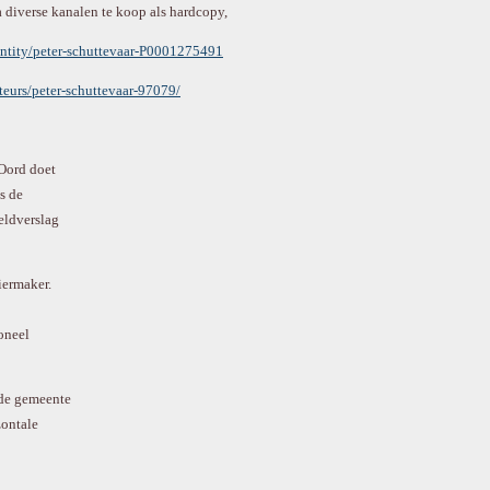
a diverse kanalen te koop als hardcopy,
entity/peter-schuttevaar-P0001275491
teurs/peter-schuttevaar-97079/
Oord doet
s de
eldverslag
iermaker.
oneel
 de gemeente
zontale