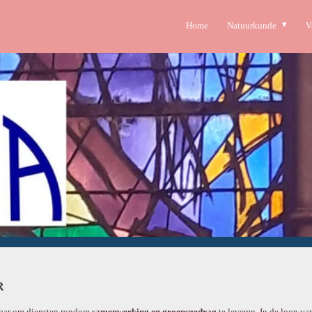
Home
Natuurkunde
V
R
evaar om diensten rondom
samenwerking en groepsgedrag
te leveren. In de loop va