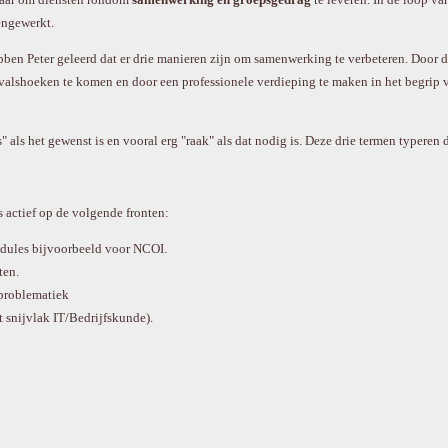
engewerkt.
bben Peter geleerd dat er drie manieren zijn om samenwerking te verbeteren. Door d
valshoeken te komen en door een professionele verdieping te maken in het begrip 
is" als het gewenst is en vooral erg "raak" als dat nodig is. Deze drie termen typeren
s actief op de volgende fronten:
odules bijvoorbeeld voor NCOI.
ten.
problematiek
t snijvlak IT/Bedrijfskunde).