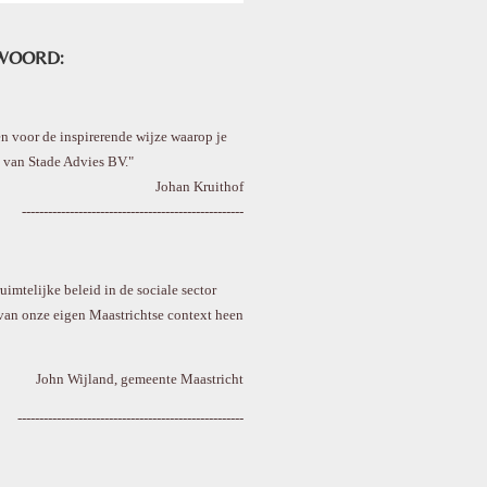
 WOORD:
en voor de inspirerende wijze waarop je
 van Stade Advies BV."
Johan Kruithof
---------------------------------------------------
uimtelijke beleid in de sociale sector
van onze eigen Maastrichtse context heen
John Wijland, gemeente Maastricht
----------------------------------------------------