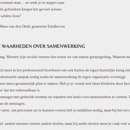
ntraal staat ... zo werk je in stapjes naar
de gebruikers kregen het gevoel serieus
 wilden doen"
Hans van den Oord, gemeente Eindhoven
GE WAARHEDEN OVER SAMENWERKING
ag. Mensen zijn sociale wezens dus tonen we van nature groepsgedrag. Waarom m
Toch moet je het professioneel beoefenen om ook buiten de eigen huiselijke kring en
rofessionele aanpak nodig zodra de samenwerking de eigen organisatie overstijgt.
 een mooi gezamenlijk plan te maken. Heb je je vooral niet laten hinderen door fac
s’ dat het onbetaalbaar is.
manager met gedeelde normen en waarden een basis voor samenwerken te creëren. H
van de meningen.
vaten: om processen uit te kunnen voeren heb je middelen nodig, maar bij het in
: andere mensen creëren andere doelen, maar bij ander doelen moet je vaak ook w