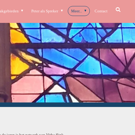
akgebieden
Peter als Spreker
Meer...
Contact
n de jaren is het netwerk van Vitha flink