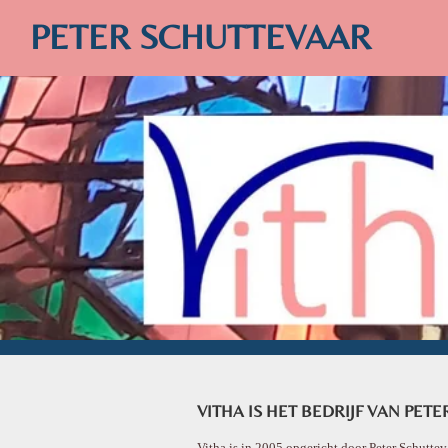
Ga
PETER SCHUTTEVAAR
direct
naar
de
hoofdinhoud
VITHA IS HET BEDRIJF VAN PETE
Vitha is in 2005 opgericht door Peter Schutt