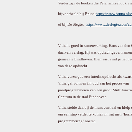
Verder zijn de boeken die Peter schreef ook vi
bijvoorbeeld bij Bruna:
https://www.bruna.nl/
of bij De Slegte:
https://www.deslegte.com/au
Vitha is goed in samenwerking. Hans van den 
daarvan verslag. Hij was opdrachtgever namen
gemeente Eindhoven. Hiernaast vind je het be
van deze opdracht.
Vitha verzorgde een interimopdracht als kwart
Vitha gaf vorm en inhoud aan het proces van
pandprogrammeren van een groot Multifuncti
Centrum in de stad Eindhoven.
Vitha stelde daarbij de mens centraal en hielp
om een stap verder te komen in wat men "hori
programmering" noemt.