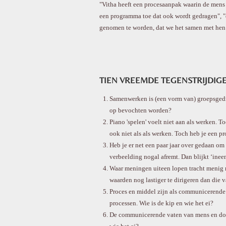
"Vitha heeft een procesaanpak waarin de mens ce
een programma toe dat ook wordt gedragen", "
genomen te worden, dat we het samen met hen
TIEN VREEMDE TEGENSTRIJDI
Samenwerken is (een vorm van) groepsgedr
op bevochten worden?
Piano 'spelen' voelt niet aan als werken. 
ook niet als als werken. Toch heb je een p
Heb je er net een paar jaar over gedaan om
verbeelding nogal afremt. Dan blijkt ‘ineen
Waar meningen uiteen lopen tracht menig 
waarden nog lastiger te dirigeren dan die 
Proces en middel zijn als communicerende 
processen. Wie is de kip en wie het ei?
De communicerende vaten van mens en doel