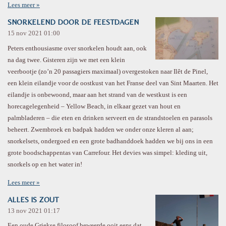
Lees meer »
SNORKELEND DOOR DE FEESTDAGEN
15 nov 2021
01:00
Peters enthousiasme over snorkelen houdt aan, ook
na dag twee. Gisteren zijn we met een klein
veerbootje (zo’n 20 passagiers maximaal) overgestoken naar Ilêt de Pinel,
een klein eilandje voor de oostkust van het Franse deel van Sint Maarten. Het
eilandje is onbewoond, maar aan het strand van de westkust is een
horecagelegenheid – Yellow Beach, in elkaar gezet van hout en
palmbladeren – die eten en drinken serveert en de strandstoelen en parasols
beheert. Zwembroek en badpak hadden we onder onze kleren al aan;
snorkelsets, ondergoed en een grote badhanddoek hadden we bij ons in een
grote boodschappentas van Carrefour. Het devies was simpel: kleding uit,
snorkels op en het water in!
Lees meer »
ALLES IS ZOUT
13 nov 2021
01:17
Een oude Griekse filosoof beweerde ooit eens dat