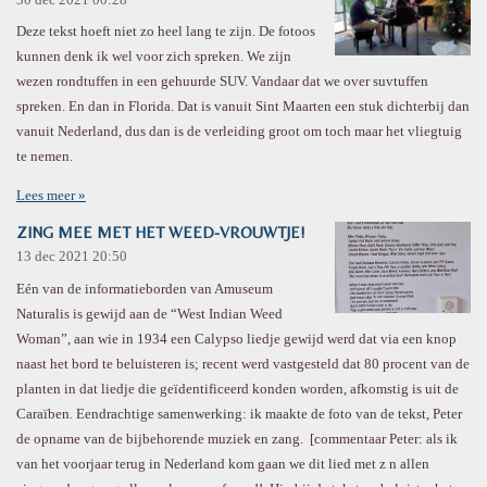
Deze tekst hoeft niet zo heel lang te zijn. De fotoos
kunnen denk ik wel voor zich spreken. We zijn
wezen rondtuffen in een gehuurde SUV. Vandaar dat we over suvtuffen
spreken. En dan in Florida. Dat is vanuit Sint Maarten een stuk dichterbij dan
vanuit Nederland, dus dan is de verleiding groot om toch maar het vliegtuig
te nemen.
Lees meer »
ZING MEE MET HET WEED-VROUWTJE!
13 dec 2021
20:50
Eén van de informatieborden van Amuseum
Naturalis is gewijd aan de “West Indian Weed
Woman”, aan wie in 1934 een Calypso liedje gewijd werd dat via een knop
naast het bord te beluisteren is; recent werd vastgesteld dat 80 procent van de
planten in dat liedje die geïdentificeerd konden worden, afkomstig is uit de
Caraïben. Eendrachtige samenwerking: ik maakte de foto van de tekst, Peter
de opname van de bijbehorende muziek en zang. [commentaar Peter: als ik
van het voorjaar terug in Nederland kom gaan we dit lied met z n allen