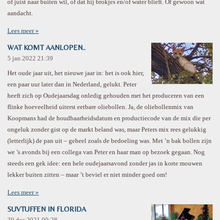
of juist naar buiten wil, of dat hij brokjes en/of water blieft. Of gewoon wat
aandacht.
Lees meer »
WAT KOMT AANLOPEN..
5 jan 2022
21:39
Het oude jaar uit, het nieuwe jaar in: het is ook hier,
een paar uur later dan in Nederland, gelukt. Peter
heeft zich op Oudejaarsdag onledig gehouden met het produceren van een
flinke hoeveelheid uiterst eetbare oliebollen. Ja, de oliebollenmix van
Koopmans had de houdbaarheidsdatum en productiecode van de mix die per
ongeluk zonder gist op de markt beland was, maar Peters mix rees gelukkig
(letterlijk) de pan uit – geheel zoals de bedoeling was. Met ’n bak bollen zijn
we ’s avonds bij een collega van Peter en haar man op bezoek gegaan. Nog
steeds een gek idee: een hele oudejaarsavond zonder jas in korte mouwen
lekker buiten zitten – maar ’t beviel er niet minder goed om!
Lees meer »
SUVTUFFEN IN FLORIDA
30 dec 2021
00:28