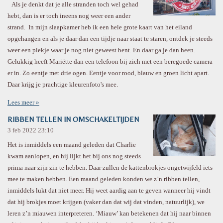
Als je denkt dat je alle stranden toch wel gehad
hebt, dan is er toch ineens nog weer een ander
strand. In mijn slaapkamer heb ik een hele grote kaart van het eiland
opgehangen en als je daar dan een tijdje naar staat te staren, ontdek je steeds
weer een plekje waar je nog niet geweest bent. En daar ga je dan heen.
Gelukkig heeft Mariëtte dan een telefoon bij zich met een beregoede camera
er in. Zo eentje met drie ogen. Eentje voor rood, blauw en groen licht apart.
Daar krijg je prachtige kleurenfoto's mee.
Lees meer »
RIBBEN TELLEN IN OMSCHAKELTIJDEN
3 feb 2022
23:10
Het is inmiddels een maand geleden dat Charlie
kwam aanlopen, en hij lijkt het bij ons nog steeds
prima naar zijn zin te hebben. Daar zullen de kattenbrokjes ongetwijfeld iets
mee te maken hebben. Een maand geleden konden we z’n ribben tellen,
inmiddels lukt dat niet meer. Hij weet aardig aan te geven wanneer hij vindt
dat hij brokjes moet krijgen (vaker dan dat wij dat vinden, natuurlijk), we
leren z’n miauwen interpreteren. ‘Miauw’ kan betekenen dat hij naar binnen