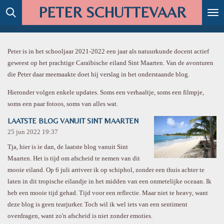
PETER SCHUTTEVAAR
Ga
direct
naar
de
Peter is in het schooljaar 2021-2022 een jaar als natuurkunde docent actief
hoofdinhoud
geweest op het prachtige Caraïbische eiland Sint Maarten. Van de avonturen
die Peter daar meemaakte doet hij verslag in het onderstaande blog.
Hieronder volgen enkele updates. Soms een verhaaltje, soms een filmpje,
soms een paar fotoos, soms van alles wat.
LAATSTE BLOG VANUIT SINT MAARTEN
25 jun 2022
19:37
Tja, hier is ie dan, de laatste blog vanuit Sint
Maarten. Het is tijd om afscheid te nemen van dit
mooie eiland. Op 6 juli arriveer ik op schiphol, zonder een thuis achter te
laten in dit tropische eilandje in het midden van een onmetelijke oceaan. Ik
heb een mooie tijd gehad. Tijd voor een reflectie. Maar niet te heavy, want
deze blog is geen tearjurker. Toch wil ik wel iets van een sentiment
overdragen, want zo'n afscheid is niet zonder emoties.