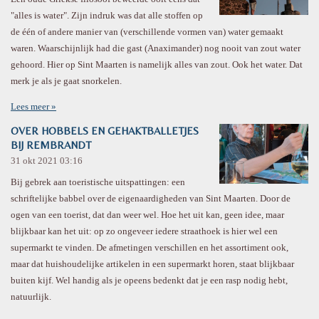
"alles is water". Zijn indruk was dat alle stoffen op
de één of andere manier van (verschillende vormen van) water gemaakt
waren. Waarschijnlijk had die gast (Anaximander) nog nooit van zout water
gehoord. Hier op Sint Maarten is namelijk alles van zout. Ook het water. Dat
merk je als je gaat snorkelen.
Lees meer »
OVER HOBBELS EN GEHAKTBALLETJES
BIJ REMBRANDT
31 okt 2021
03:16
Bij gebrek aan toeristische uitspattingen: een
schriftelijke babbel over de eigenaardigheden van Sint Maarten. Door de
ogen van een toerist, dat dan weer wel. Hoe het uit kan, geen idee, maar
blijkbaar kan het uit: op zo ongeveer iedere straathoek is hier wel een
supermarkt te vinden. De afmetingen verschillen en het assortiment ook,
maar dat huishoudelijke artikelen in een supermarkt horen, staat blijkbaar
buiten kijf. Wel handig als je opeens bedenkt dat je een rasp nodig hebt,
natuurlijk.