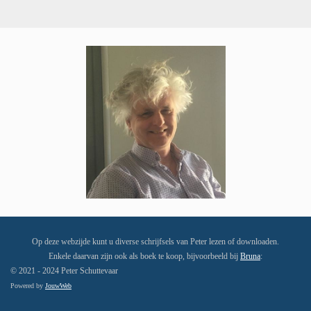
Op deze webzijde kunt u diverse schrijfsels van Peter lezen of downloaden.
Enkele daarvan zijn ook als boek te koop, bijvoorbeeld bij
Bruna
:
© 2021 - 2024 Peter Schuttevaar
Powered by
JouwWeb