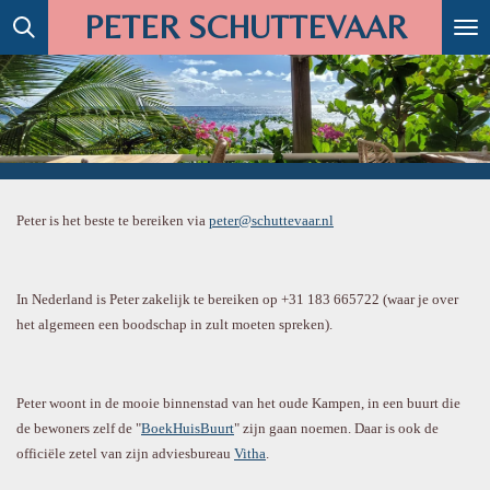
PETER SCHUTTEVAAR
Ga
direct
naar
de
hoofdinhoud
Peter is het beste te bereiken via
peter@schuttevaar.nl
In Nederland is Peter zakelijk te bereiken op +31 183 665722 (waar je over
het algemeen een boodschap in zult moeten spreken).
Peter woont in de mooie binnenstad van het oude Kampen, in een buurt die
de bewoners zelf de "
BoekHuisBuurt
" zijn gaan noemen. Daar is ook de
officiële zetel van zijn adviesbureau
Vitha
.