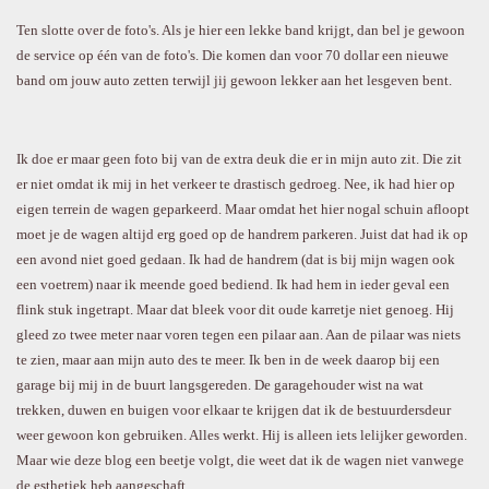
Ten slotte over de foto's. Als je hier een lekke band krijgt, dan bel je gewoon
de service op één van de foto's. Die komen dan voor 70 dollar een nieuwe
band om jouw auto zetten terwijl jij gewoon lekker aan het lesgeven bent.
Ik doe er maar geen foto bij van de extra deuk die er in mijn auto zit. Die zit
er niet omdat ik mij in het verkeer te drastisch gedroeg. Nee, ik had hier op
eigen terrein de wagen geparkeerd. Maar omdat het hier nogal schuin afloopt
moet je de wagen altijd erg goed op de handrem parkeren. Juist dat had ik op
een avond niet goed gedaan. Ik had de handrem (dat is bij mijn wagen ook
een voetrem) naar ik meende goed bediend. Ik had hem in ieder geval een
flink stuk ingetrapt. Maar dat bleek voor dit oude karretje niet genoeg. Hij
gleed zo twee meter naar voren tegen een pilaar aan. Aan de pilaar was niets
te zien, maar aan mijn auto des te meer. Ik ben in de week daarop bij een
garage bij mij in de buurt langsgereden. De garagehouder wist na wat
trekken, duwen en buigen voor elkaar te krijgen dat ik de bestuurdersdeur
weer gewoon kon gebruiken. Alles werkt. Hij is alleen iets lelijker geworden.
Maar wie deze blog een beetje volgt, die weet dat ik de wagen niet vanwege
de esthetiek heb aangeschaft.