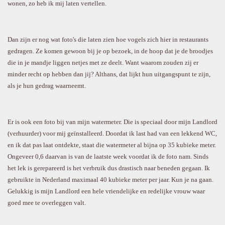
wonen, zo heb ik mij laten vertellen.
Dan zijn er nog wat foto's die laten zien hoe vogels zich hier in restaurants
gedragen. Ze komen gewoon bij je op bezoek, in de hoop dat je de broodjes
die in je mandje liggen netjes met ze deelt. Want waarom zouden zij er
minder recht op hebben dan jij? Althans, dat lijkt hun uitgangspunt te zijn,
als je hun gedrag waarneemt.
Er is ook een foto bij van mijn watermeter. Die is speciaal door mijn Landlord
(verhuurder) voor mij geïnstalleerd. Doordat ik last had van een lekkend WC,
en ik dat pas laat ontdekte, staat die watermeter al bijna op 35 kubieke meter.
Ongeveer 0,6 daarvan is van de laatste week voordat ik de foto nam. Sinds
het lek is gerepareerd is het verbruik dus drastisch naar beneden gegaan. Ik
gebruikte in Nederland maximaal 40 kubieke meter per jaar. Kun je na gaan.
Gelukkig is mijn Landlord een hele vriendelijke en redelijke vrouw waar
goed mee te overleggen valt.