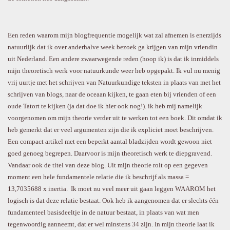
Een reden waarom mijn blogfrequentie mogelijk wat zal afnemen is enerzijds
natuurlijk dat ik over anderhalve week bezoek ga krijgen van mijn vriendin
uit Nederland. Een andere zwaarwegende reden (hoop ik) is dat ik inmiddels
mijn theoretisch werk voor natuurkunde weer heb opgepakt. Ik vul nu menig
vrij uurtje met het schrijven van Natuurkundige teksten in plaats van met het
schrijven van blogs, naar de oceaan kijken, te gaan eten bij vrienden of een
oude Tatort te kijken (ja dat doe ik hier ook nog!). ik heb mij namelijk
voorgenomen om mijn theorie verder uit te werken tot een boek. Dit omdat ik
heb gemerkt dat er veel argumenten zijn die ik expliciet moet beschrijven.
Een compact artikel met een beperkt aantal bladzijden wordt gewoon niet
goed genoeg begrepen. Daarvoor is mijn theoretisch werk te diepgravend.
Vandaar ook de titel van deze blog. Uit mijn theorie rolt op een gegeven
moment een hele fundamentele relatie die ik beschrijf als massa =
13,7035688 x inertia. Ik moet nu veel meer uit gaan leggen WAAROM het
logisch is dat deze relatie bestaat. Ook heb ik aangenomen dat er slechts één
fundamenteel basisdeeltje in de natuur bestaat, in plaats van wat men
tegenwoordig aanneemt, dat er wel minstens 34 zijn. In mijn theorie laat ik