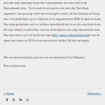
zien dat mijn aanname klopt met experimenten die men zoal in de
Natuurkunde doet.. Toch merk ik uit reacties dat men dat "het klopt
argument" niet genoeg vindt om overtuigd te raken. Ik ben daarom nu bezig
met veel duidelijker op te schrijven en te argumenteren HOE ik daar toe kom.
Hoe mijn gedachten zich zo hebben ontwikkeld dat ik tot die conclusie kom.
Dit zijn enkele voorbeelden van hoe ik bezig ben met mijn theoretisch werk.
Wie daar meer over wil lezen kan naar
http://mgpt.vitha.nl/mgpt.pdf
voor de
stand van zaken in 2020 of een meer recent artikel bij mij opvragen.
Met de meest hartelijke groeten uit een fantastisch Sint Maarten,
Peter Schuttevaar
«
Vorige
Volgende
»
D
D
S
D
e
e
h
e