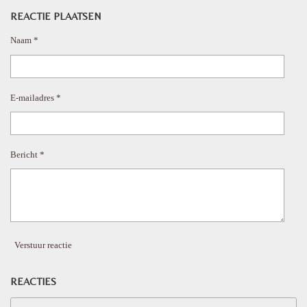
l
e
a
l
e
l
r
e
REACTIE PLAATSEN
n
e
n
Naam *
E-mailadres *
Bericht *
Verstuur reactie
REACTIES