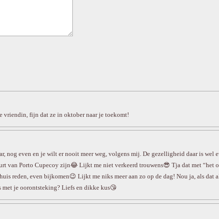
 vriendin, fijn dat ze in oktober naar je toekomt!
ar, nog even en je wilt er nooit meer weg, volgens mij. De gezelligheid daar is wel
rt van Porto Cupecoy zijn😂 Lijkt me niet verkeerd trouwens😎 Tja dat met “het o
huis reden, even bijkomen😉 Lijkt me niks meer aan zo op de dag! Nou ja, als dat a
s met je oorontsteking? Liefs en dikke kus😘