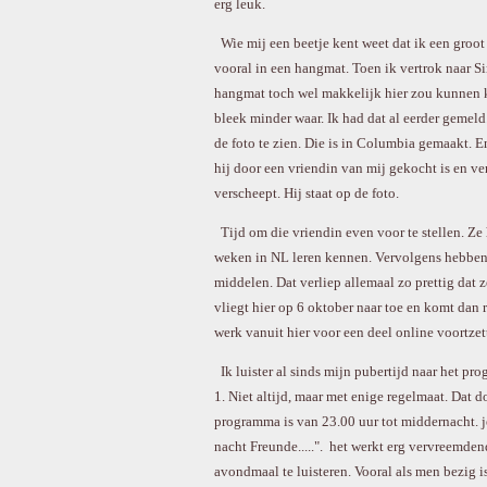
erg leuk.
Wie mij een beetje kent weet dat ik een groot
vooral in een hangmat. Toen ik vertrok naar Si
hangmat toch wel makkelijk hier zou kunnen ko
bleek minder waar. Ik had dat al eerder gemeld.
de foto te zien. Die is in Columbia gemaakt. E
hij door een vriendin van mij gekocht is en v
verscheept. Hij staat op de foto.
Tijd om die vriendin even voor te stellen. Ze h
weken in NL leren kennen. Vervolgens hebben 
middelen. Dat verliep allemaal zo prettig dat 
vliegt hier op 6 oktober naar toe en komt dan
werk vanuit hier voor een deel online voortzet
Ik luister al sinds mijn pubertijd naar het p
1. Niet altijd, maar met enige regelmaat. Dat 
programma is van 23.00 uur tot middernacht. 
nacht Freunde.....". het werkt erg vervreemd
avondmaal te luisteren. Vooral als men bezig i