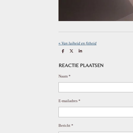
«
Van luiheid en fitheid
D
D
S
e
e
h
l
e
a
e
l
r
REACTIE PLAATSEN
n
e
Naam *
E-mailadres *
Bericht *