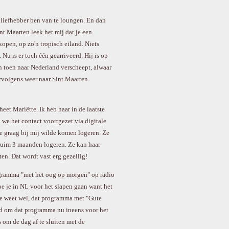
 liefhebber ben van te loungen. En dan
nt Maarten leek het mij dat je een
pen, op zo'n tropisch eiland. Niets
 Nu is er toch één gearriveerd. Hij is op
n toen naar Nederland verscheept, alwaar
ervolgens weer naar Sint Maarten
eet Mariëtte. Ik heb haar in de laatste
we het contact voortgezet via digitale
ze graag bij mij wilde komen logeren. Ze
 ruim 3 maanden logeren. Ze kan haar
ten. Dat wordt vast erg gezellig!
rogramma "met het oog op morgen" op radio
doe je in NL voor het slapen gaan want het
je weet wel, dat programma met "Gute
end om dat programma nu ineens voor het
s om de dag af te sluiten met de