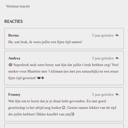
Verstuur reactie
REACTIES
Bertus
5 jaar geleden
Ha, wat leuk, ik wens jullie een fijne tijd samen!
Andrea
5 jaar geleden
😂 Superleuk stuk weer broer, wat fijn dat jullie t leuk hebben zeg! Veel
sterkte voor Mariëtte met ‘t klimaat (en met jou natuurlijk) en een reuze
fijne tijd gewenst! ❤️🍀
Femmy
5 jaar geleden
Wat fijn om te lezen dat je je draai hebt gevonden. En met goed
gezelschap is het altijd nog leuker.😉. Geniet samen lekker van de tijd
die jullie hebben! Dikke knuffel van mij😘