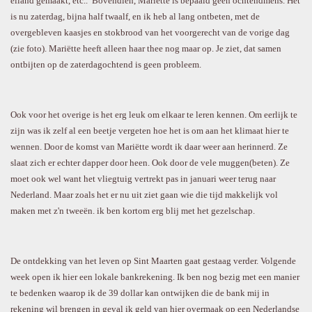
eiland gemaakt, etc.. Bovendien, Mariëtte is bepaald geen ochtendmens. Het
is nu zaterdag, bijna half twaalf, en ik heb al lang ontbeten, met de
overgebleven kaasjes en stokbrood van het voorgerecht van de vorige dag
(zie foto). Mariëtte heeft alleen haar thee nog maar op. Je ziet, dat samen
ontbijten op de zaterdagochtend is geen probleem.
Ook voor het overige is het erg leuk om elkaar te leren kennen. Om eerlijk te
zijn was ik zelf al een beetje vergeten hoe het is om aan het klimaat hier te
wennen. Door de komst van Mariëtte wordt ik daar weer aan herinnerd. Ze
slaat zich er echter dapper door heen. Ook door de vele muggen(beten). Ze
moet ook wel want het vliegtuig vertrekt pas in januari weer terug naar
Nederland. Maar zoals het er nu uit ziet gaan wie die tijd makkelijk vol
maken met z'n tweeën. ik ben kortom erg blij met het gezelschap.
De ontdekking van het leven op Sint Maarten gaat gestaag verder. Volgende
week open ik hier een lokale bankrekening. Ik ben nog bezig met een manier
te bedenken waarop ik de 39 dollar kan ontwijken die de bank mij in
rekening wil brengen in geval ik geld van hier overmaak op een Nederlandse