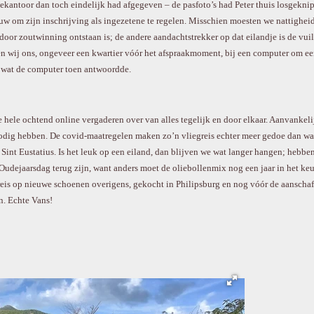
ekantoor dan toch eindelijk had afgegeven – de pasfoto’s had Peter thuis losgekn
uw om zijn inschrijving als ingezetene te regelen. Misschien moesten we nattighei
oor zoutwinning ontstaan is; de andere aandachtstrekker op dat eilandje is de vuiln
n wij ons, ongeveer een kwartier vóór het afspraakmoment, bij een computer om ee
 wat de computer toen antwoordde.
 hele ochtend online vergaderen over van alles tegelijk en door elkaar. Aanvankeli
dig hebben. De covid-maatregelen maken zo’n vliegreis echter meer gedoe dan waar
 Sint Eustatius. Is het leuk op een eiland, dan blijven we wat langer hangen; hebb
udejaarsdag terug zijn, want anders moet de oliebollenmix nog een jaar in het keu
reis op nieuwe schoenen overigens, gekocht in Philipsburg en nog vóór de aanscha
n. Echte Vans!