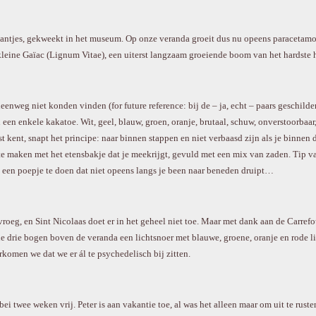
g
s
plantjes, gekweekt in het museum. Op onze veranda groeit dus nu opeens paracetamol 
leine Gaïac (Lignum Vitae), een uiterst langzaam groeiende boom van het hardste h
weg niet konden vinden (for future reference: bij de – ja, echt – paars geschilderd
n een enkele kakatoe. Wit, geel, blauw, groen, oranje, brutaal, schuw, onverstoorbaa
ent, snapt het principe: naar binnen stappen en niet verbaasd zijn als je binnen de
s te maken met het etensbakje dat je meekrijgt, gevuld met een mix van zaden. Tip v
uit een poepje te doen dat niet opeens langs je been naar beneden druipt…
oeg, en Sint Nicolaas doet er in het geheel niet toe. Maar met dank aan de Carrefo
 drie bogen boven de veranda een lichtsnoer met blauwe, groene, oranje en rode li
rkomen we dat we er ál te psychedelisch bij zitten.
 twee weken vrij. Peter is aan vakantie toe, al was het alleen maar om uit te rusten