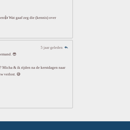
nten👍 Wat gaaf zeg die (kennis) over
5 jaar geleden
 iemand. 😎
r? Micha & ik rijden na de kerstdagen naar
w verlost. 😅