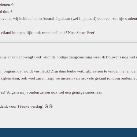
oefenen🎶
d door!
levenis, wij hebben het in Australië gedaan (wel in januari) voor een zooitje stude
 eiland hoppen, lijkt ook weer heel leuk! Nice Shoes Peet!
 liedje er van af brengt Peet. Voor de nodige zangcoaching weet ik trouwens nog wel
jongens, dat wordt vast leuk! Zijn daar leuke verblijfplaatsen te vinden her en de
kijken daar, ook veel zin in. Zijn we meteen van het vele geknal rondom oud&nieu
tjes! Volgens mij vonden ze jou ook wel een geinige snoeshaan.
dank voor 't leuke verslag! 😘😘