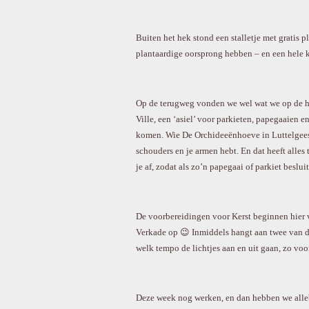
Buiten het hek stond een stalletje met gratis 
plantaardige oorsprong hebben – en een hele k
Op de terugweg vonden we wel wat we op de heen
Ville, een ‘asiel’ voor parkieten, papegaaien e
komen. Wie De Orchideeënhoeve in Luttelgeest k
schouders en je armen hebt. En dat heeft alle
je af, zodat als zo’n papegaai of parkiet besl
De voorbereidingen voor Kerst beginnen hier vr
Verkade op 😉 Inmiddels hangt aan twee van de
welk tempo de lichtjes aan en uit gaan, zo voo
Deze week nog werken, en dan hebben we allebei