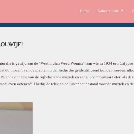
Home
Natuurkunde
V
ROUWTJE!
ralis is gewijd aan de “West Indian Weed Woman”, aan wie in 1934 een Calypso li
d dat 80 procent van de planten in dat liedje die geïdentificeerd konden worden, afk
, Peter de opname van de bijbehorende muziek en zang. [commentaar Peter: als ik 
emaal even oefenen!! Hierbij de tekst en beluister het bestand voor de muziek en de 