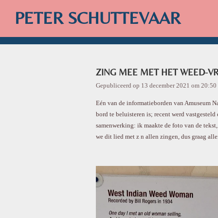
Ga
PETER SCHUTTEVAAR
direct
naar
de
hoofdinhoud
ZING MEE MET HET WEED-V
Gepubliceerd op 13 december 2021 om 20:50
Eén van de informatieborden van Amuseum Natu
bord te beluisteren is; recent werd vastgestel
samenwerking: ik maakte de foto van de tekst
we dit lied met z n allen zingen, dus graag all