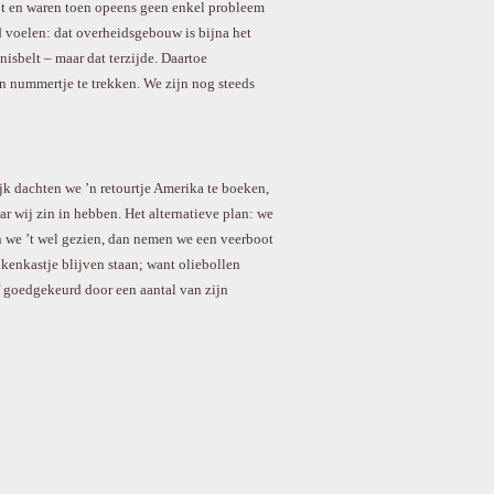
ipt en waren toen opeens geen enkel probleem
d voelen: dat overheidsgebouw is bijna het
isbelt – maar dat terzijde. Daartoe
n nummertje te trekken. We zijn nog steeds
jk dachten we ’n retourtje Amerika te boeken,
 wij zin in hebben. Het alternatieve plan: we
en we ’t wel gezien, dan nemen we een veerboot
kenkastje blijven staan; want oliebollen
f goedgekeurd door een aantal van zijn