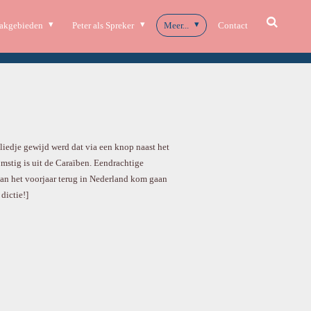
akgebieden
Peter als Spreker
Meer...
Contact
edje gewijd werd dat via een knop naast het
omstig is uit de Caraïben. Eendrachtige
van het voorjaar terug in Nederland kom gaan
dictie!]