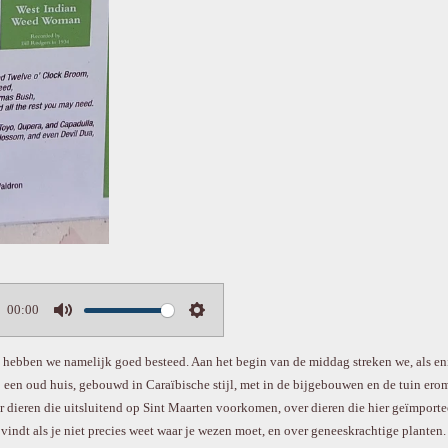
00:00
M
S
u
e
 hebben we namelijk goed besteed. Aan het begin van de middag streken we, als eni
t
t
 een oud huis, gebouwd in Caraïbische stijl, met in de bijgebouwen en de tuin erom
e
t
 dieren die uitsluitend op Sint Maarten voorkomen, over dieren die hier geïmporte
i
 vindt als je niet precies weet waar je wezen moet, en over geneeskrachtige planten.
n