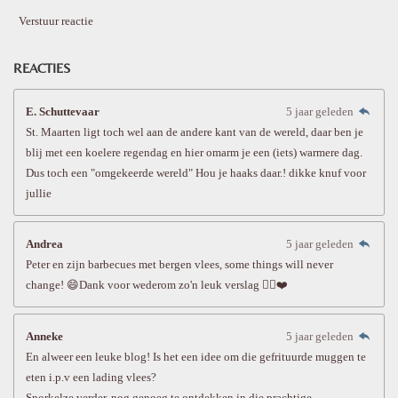
Verstuur reactie
REACTIES
E. Schuttevaar
5 jaar geleden
St. Maarten ligt toch wel aan de andere kant van de wereld, daar ben je
blij met een koelere regendag en hier omarm je een (iets) warmere dag.
Dus toch een "omgekeerde wereld" Hou je haaks daar.! dikke knuf voor
jullie
Andrea
5 jaar geleden
Peter en zijn barbecues met bergen vlees, some things will never
change! 😄Dank voor wederom zo'n leuk verslag ✍🏻❤️
Anneke
5 jaar geleden
En alweer een leuke blog! Is het een idee om die gefrituurde muggen te
eten i.p.v een lading vlees?
Snorkelze verder, nog genoeg te ontdekken in die prachtige