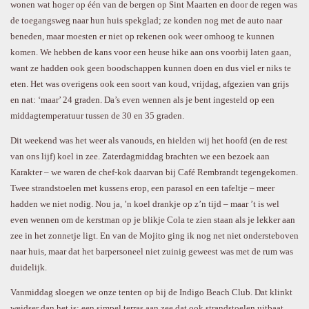
wonen wat hoger op één van de bergen op Sint Maarten en door de regen was
de toegangsweg naar hun huis spekglad; ze konden nog met de auto naar
beneden, maar moesten er niet op rekenen ook weer omhoog te kunnen
komen. We hebben de kans voor een heuse hike aan ons voorbij laten gaan,
want ze hadden ook geen boodschappen kunnen doen en dus viel er niks te
eten. Het was overigens ook een soort van koud, vrijdag, afgezien van grijs
en nat: ‘maar’ 24 graden. Da’s even wennen als je bent ingesteld op een
middagtemperatuur tussen de 30 en 35 graden.
Dit weekend was het weer als vanouds, en hielden wij het hoofd (en de rest
van ons lijf) koel in zee. Zaterdagmiddag brachten we een bezoek aan
Karakter – we waren de chef-kok daarvan bij Café Rembrandt tegengekomen.
Twee strandstoelen met kussens erop, een parasol en een tafeltje – meer
hadden we niet nodig. Nou ja, ’n koel drankje op z’n tijd – maar ’t is wel
even wennen om de kerstman op je blikje Cola te zien staan als je lekker aan
zee in het zonnetje ligt. En van de Mojito ging ik nog net niet ondersteboven
naar huis, maar dat het barpersoneel niet zuinig geweest was met de rum was
duidelijk.
Vanmiddag sloegen we onze tenten op bij de Indigo Beach Club. Dat klinkt
weidser dan het is: een simpel terras aan zee dat ook strandstoelen uitbaat,