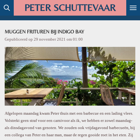
PETER SCHUTTEVAAR
Ga
direct
naar
de
MUGGEN FRITUREN BIJ INDIGO BAY
hoofdinhoud
Gepubliceerd op 29 november 2021 om 01:00
Afgelopen maandag kwam Peter thuis met een barbecue en een lading vlees.
Volstrekt geen straf voor een carnivoor als ik, we hebben er zowel maandag-
als dinsdagavond van genoten. We zouden ook vrijdagavond barbecueën, bij
een collega van Peter en haar man, maar de regen gooide roet in het eten. Zij